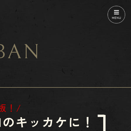
IBAN
板！/
曳き手増加のキッカケに！