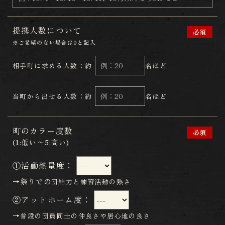
提携人数について
必須
※ご希望のない場合は0と記入
相手町に求める人数：約
名ほど
当町から出せる人数：約
名ほど
町のカラー度数
必須
(1:低い〜5:高い)
①活動熱量度：
→祭りでの
団結力と練習活動の熱さ
​​​​​​​②アットホーム度：
→
普段の団員同士の仲良さや居心地の良さ ​​​​​​​