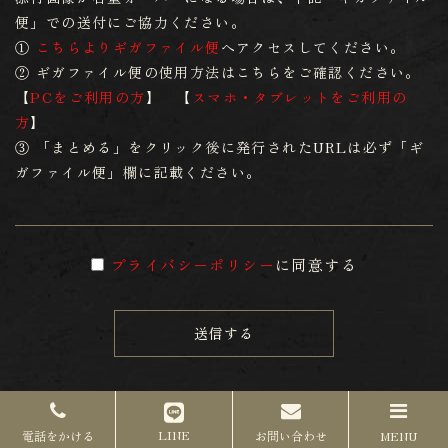
便」での送付にご協力ください。
①
こちらよりギガファイル便
へアクセスしてください。
② ギガファイル便の使用方法はこちらをご確認ください。
【
PCをご利用の方
】 【
スマホ・タブレットをご利用の
方
】
③ 「まとめる」をクリック後に発行されたURLは必ず「ギ
ガファイル便」欄に記載ください。​​​​​
プライバシーポリシー
に同意する
送信する
LINE
電話をかける
お問い合わせ
MENU