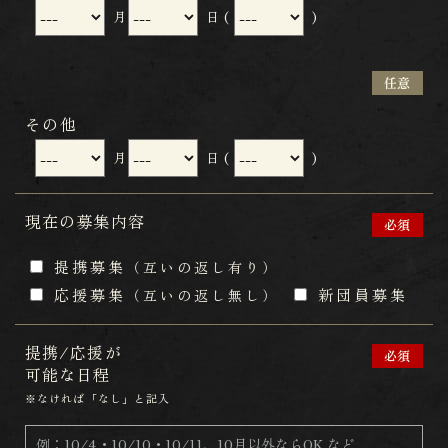
月
日
(
)
任意
その他
月
日
(
)
現在の募集内容
必須
提携募集
（互いの返し有り）
応援募集
新団員募集
（互いの返し無し）
提携/応援が
必須
​​​​​​​可能な日程
※なければ「なし」と記入