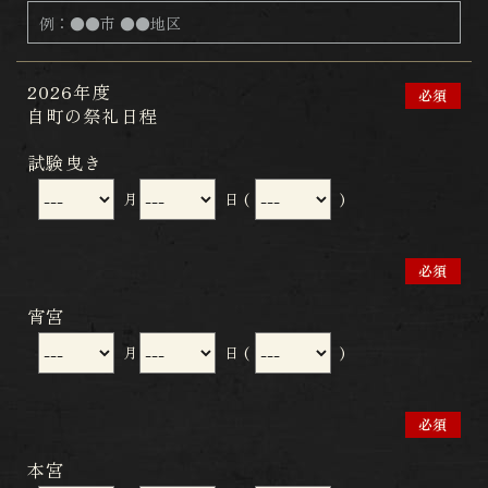
2026年度
必須
​​​​​​​自町の祭礼日程
試験曳き
月
日
(
)
必須
宵宮
月
日
(
)
必須
本宮