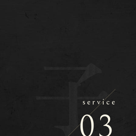
service
03