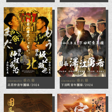
垂れ幕
垂れ幕
cinematic
cinematic
北若仲青年團様/2024
下田町青年團様/2024