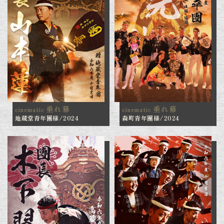
垂れ幕
垂れ幕
cinematic
cinematic
地蔵堂青年團様/2024
森町青年團様/2024