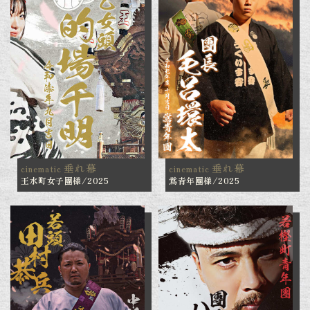
垂れ幕
垂れ幕
cinematic
cinematic
王水町女子團様/2025
鴬青年團様/2025