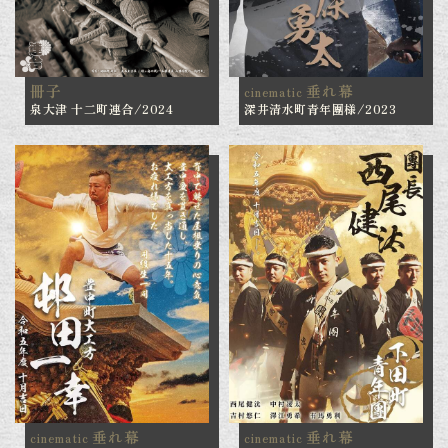
冊子
垂れ幕
cinematic
泉大津 十二町連合/2024
深井清水町青年團様/2023
垂れ幕
垂れ幕
cinematic
cinematic