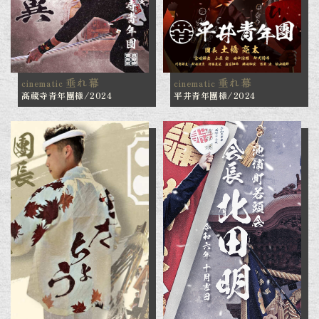
垂れ幕
垂れ幕
cinematic
cinematic
髙蔵寺青年團様/2024
平井青年團様/2024