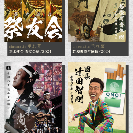
垂れ幕
垂れ幕
cinematic
cinematic
菱木連合 祭友会様/2024
若樫町青年團様/2024