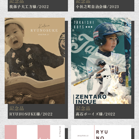
記念品
記念品
我孫子大工方様/2022
小社之町自治会様/2023
記念品
記念品
RYUNOSUKE様/2022
高石ボーイズ様/2022