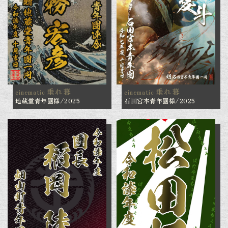
垂れ幕
垂れ幕
cinematic
cinematic
地蔵堂青年團様/2025
石田宮本青年團様/2025