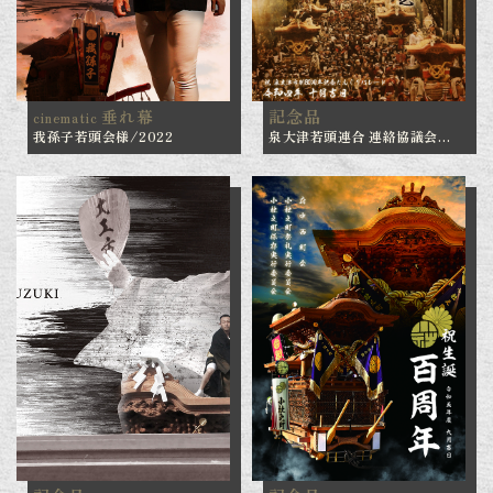
垂れ幕
記念品
cinematic
我孫子若頭会様/2022
泉大津若頭連合 連絡協議会
様/2022