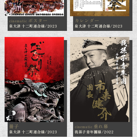
ポスター
カレンダー
cinematic
泉大津 十二町連合様/2023
泉大津 十二町連合様/2023
冊子
垂れ幕
cinematic
泉大津 十二町連合様/2023
我孫子青年團様/2022