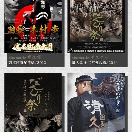
垂れ幕
ポスター
cinematic
cinematic
宮本町青年団様/2012
泉大津 十二町連合様/2024