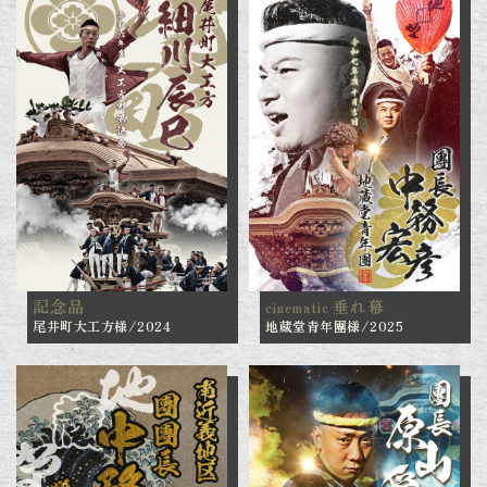
記念品
垂れ幕
cinematic
尾井町大工方様/2024
地蔵堂青年團様/2025