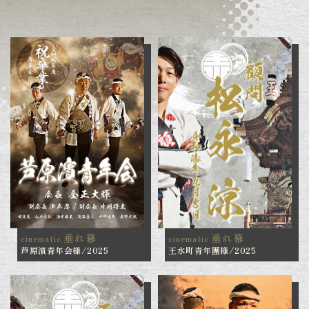
垂れ幕
垂れ幕
cinematic
cinematic
芦原濱青年会様/2025
王水町青年團様/2025