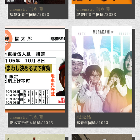
垂れ幕
垂れ幕
cinematic
cinematic
髙蔵寺青年團様/2023
尾井町青年團様/2023
垂れ幕
記念品
cinematic
菱木東拾伍人組様/2023
鴬青年團様/2023