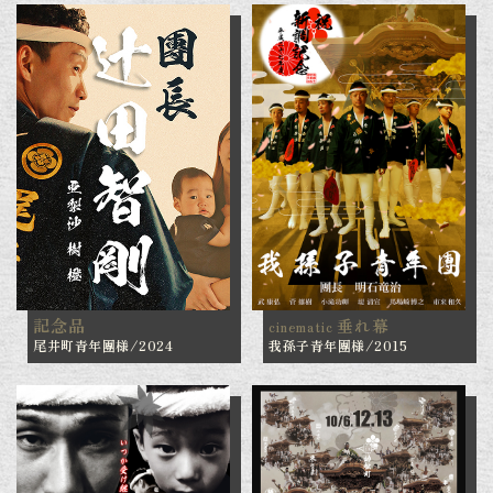
記念品
垂れ幕
cinematic
尾井町青年團様/2024
我孫子青年團様/2015