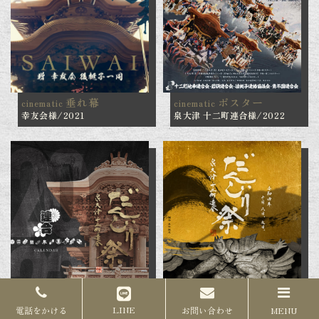
垂れ幕
ポスター
cinematic
cinematic
幸友会様/2021
泉大津 十二町連合様/2022
LINE
電話をかける
お問い合わせ
MENU