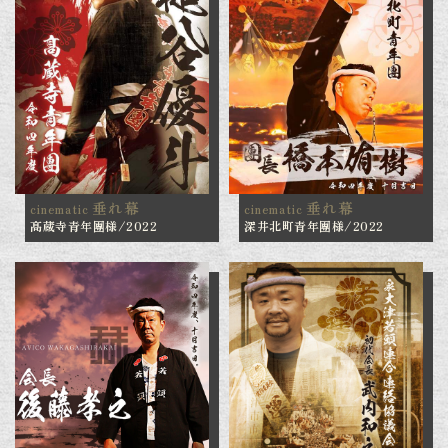
垂れ幕
垂れ幕
cinematic
cinematic
髙蔵寺青年團様/2022
深井北町青年團様/2022