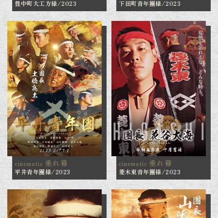
豊中町大工方様/2023
下田町青年團様/2023
垂れ幕
垂れ幕
cinematic
cinematic
平井青年團様/2023
菱木東青年團様/2023