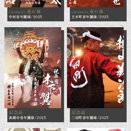
垂れ幕
垂れ幕
cinematic
cinematic
中村青年團様/2025
王水町青年團様/2025
記念品
記念品
髙蔵寺青年團様/2025
二田町青年團様/2025