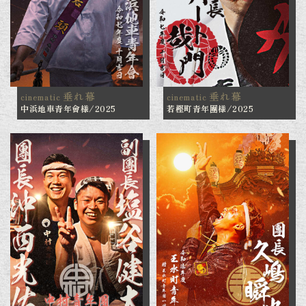
垂れ幕
垂れ幕
cinematic
cinematic
中浜地車青年會様/2025
若樫町青年團様/2025