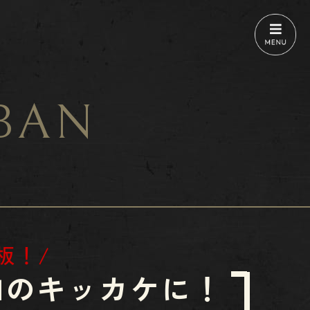
IBAN
板！/
曳き手増加のキッカケに！