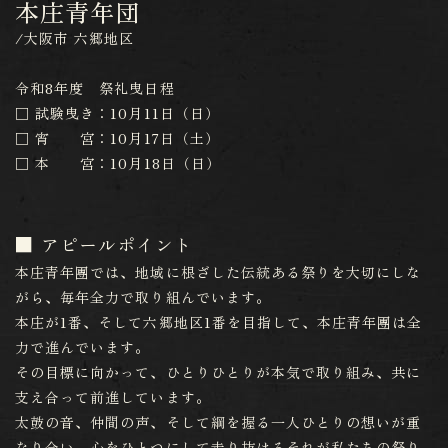
本庄青年団
/大阪市 六郷地区
令和8年度 祭礼曳日程
□ 試験曳き：10月11日（日）
□ 宵 宮：10月17日（土）
□ 本 宮：10月18日（日）
アピールポイント
本庄青年團では、地域に根ざした伝統ある祭りを大切にしな
がら、毎年全力で取り組んでいます。
本庄が1番、そして六郷地区1番を目指して、本庄青年團は全
力で進んでいます。
その目標に向かって、ひとりひとりが本気で取り組み、共に
支え合って前進しています。
太鼓の音、仲間の声、そして綱を握る一人ひとりの想いが重
なり合い、心をひとつにして走り抜けるそれが私たちの祭り